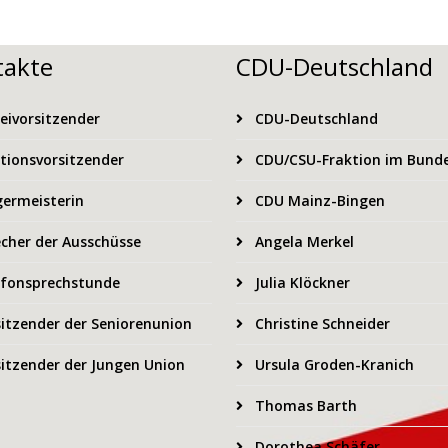
takte
CDU-Deutschland
eivorsitzender
CDU-Deutschland
tionsvorsitzender
CDU/CSU-Fraktion im Bund
ermeisterin
CDU Mainz-Bingen
cher der Ausschüsse
Angela Merkel
fonsprechstunde
Julia Klöckner
itzender der Seniorenunion
Christine Schneider
itzender der Jungen Union
Ursula Groden-Kranich
Thomas Barth
Dorothea Schäfer