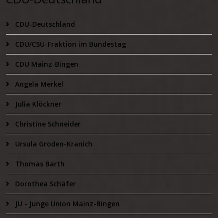
CDU-Deutschland
CDU/CSU-Fraktion im Bundestag
CDU Mainz-Bingen
Angela Merkel
Julia Klöckner
Christine Schneider
Ursula Groden-Kranich
Thomas Barth
Dorothea Schäfer
JU - Junge Union Mainz-Bingen