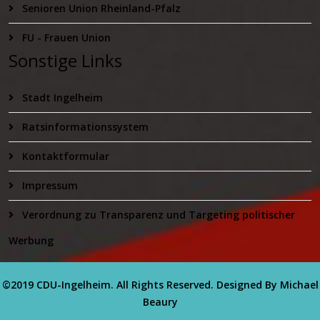
Senioren Union Rheinland-Pfalz
FU - Frauen Union
Sonstige Links
Stadt Ingelheim
Ratsinformationssystem
Kontaktformular
Impressum
Verordnung zu Transparenz und Targeting politischer
Werbung
©2019 CDU-Ingelheim. All Rights Reserved. Designed By Michael
Beaury