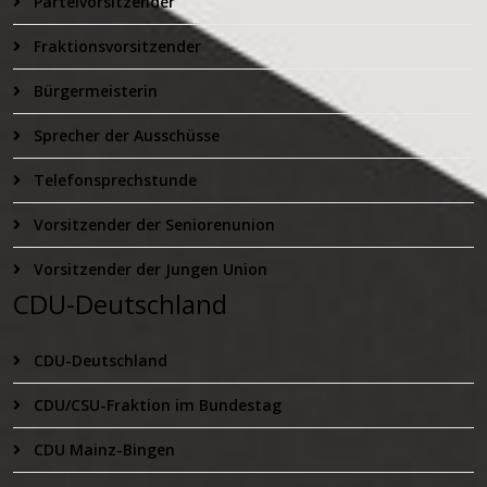
Parteivorsitzender
Fraktionsvorsitzender
Bürgermeisterin
Sprecher der Ausschüsse
Telefonsprechstunde
Vorsitzender der Seniorenunion
Vorsitzender der Jungen Union
CDU-Deutschland
CDU-Deutschland
CDU/CSU-Fraktion im Bundestag
CDU Mainz-Bingen