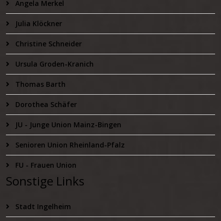
Angela Merkel
Julia Klöckner
Christine Schneider
Ursula Groden-Kranich
Thomas Barth
Dorothea Schäfer
JU - Junge Union Mainz-Bingen
Senioren Union Rheinland-Pfalz
FU - Frauen Union
Sonstige Links
Stadt Ingelheim