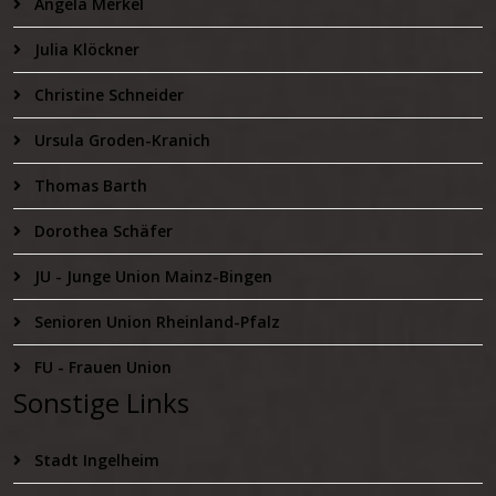
Angela Merkel
Julia Klöckner
Christine Schneider
Ursula Groden-Kranich
Thomas Barth
Dorothea Schäfer
JU - Junge Union Mainz-Bingen
Senioren Union Rheinland-Pfalz
FU - Frauen Union
Sonstige Links
Stadt Ingelheim