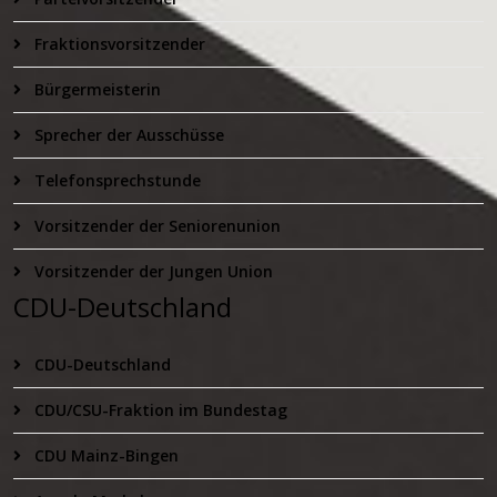
Fraktionsvorsitzender
Bürgermeisterin
Sprecher der Ausschüsse
Telefonsprechstunde
Vorsitzender der Seniorenunion
Vorsitzender der Jungen Union
CDU-Deutschland
CDU-Deutschland
CDU/CSU-Fraktion im Bundestag
CDU Mainz-Bingen